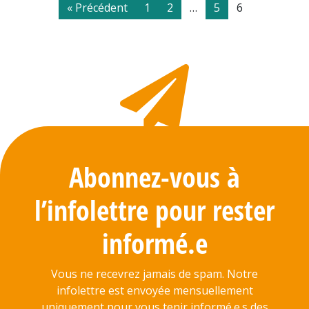
« Précédent
1
2
…
5
6
Abonnez-vous à
l’infolettre pour rester
informé.e
Vous ne recevrez jamais de spam. Notre
infolettre est envoyée mensuellement
uniquement pour vous tenir informé.e.s des